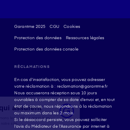
Garantme 2025
CGU
Cookies
Protection des données
Ressources légales
Protection des données console
RÉCLAMATIONS
En cas d’insatisfaction, vous pouvez adresser
votre réclamation à : reclamation@garantme.fr
Nous accuserons réception sous 10 jours
ouvrables à compter de sa date d’envoi et, en tout
état de cause, nous répondrons à la réclamation
Des cookies qui assurent
au maximum dans les 2 mois.
Chez
Garantme
, nous aimons les cookies aussi bien
Si le désaccord persiste, vous pouvez solliciter
pour nos goûters que sur notre site.
l’avis du Médiateur de l’Assurance par internet à