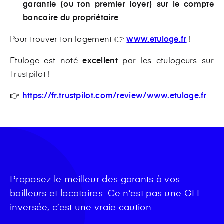
garantie (ou ton premier loyer) sur le compte
bancaire du propriétaire
Pour trouver ton logement 👉
www.etuloge.fr
!
Etuloge est noté
excellent
par les etulogeurs sur
Trustpilot !
👉
https://fr.trustpilot.com/review/www.etuloge.fr
Proposez le meilleur des garants à vos
bailleurs et locataires. Ce n’est pas une GLI
inversée, c’est une vraie caution.