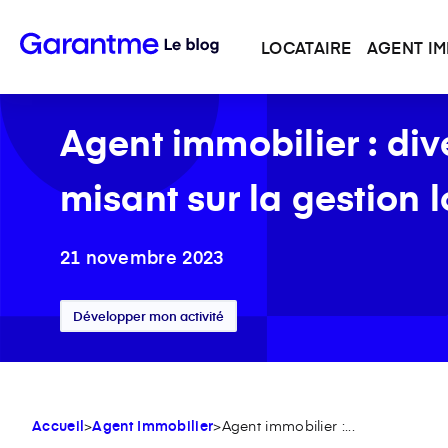
LOCATAIRE
AGENT IM
Agent immobilier : dive
misant sur la gestion 
21 novembre 2023
Développer mon activité
Accueil
>
Agent Immobilier
>
Agent immobilier :...