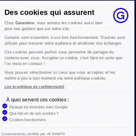
ouvrables à compter de sa date d’envoi et, en tout
état de cause, nous répondrons à la réclamation
Des cookies qui assurent
au maximum dans les 2 mois.
Chez
Garantme
, nous aimons les cookies aussi bien
Si le désaccord persiste, vous pouvez solliciter
pour nos goûters que sur notre site.
l’avis du Médiateur de l’Assurance par internet à
Certains sont essentiels à son bon fonctionnement. D'autres sont
l’adresse La médiation de l’assurance - Accueil
utilisés pour mesurer notre audience et améliorer nos échanges.
Par courrier à l’adresse : La Médiation de
l’Assurance TSA 50110 75441 PARIS CEDEX 09 ou
Ces cookies peuvent parfois nous permettre de partager du
contenu avec vous. Accepter un cookie, c'est faire en sorte que
par email à l’adresse www.mediation-
l’on reste en contact !
assurance.org
Vous pouvez sélectionner ici ceux que vous acceptez et les
La saisine du Médiateur de l’Assurance est gratuite
mettre à jour à tout moment via notre politique cookies.
mais ne peut intervenir qu’après nous avoir
adressé une réclamation écrite.
Lire la politique de confidentialité
À quoi servent ces cookies :
Garantme, société par actions simplifiée au capital de 19
Partage de données avec Google
908,16 €, 832 523 344 RCS Bobigny. Entreprise régie par le
Que fait-on de vos cookies ?
Code des Assurances et immatriculée à l’ORIAS
Cookies fonctionnels
n°17006810, www.orias.fr. Siège : 9 rue des colonnes,
75002 Paris
Consentements certifiés par