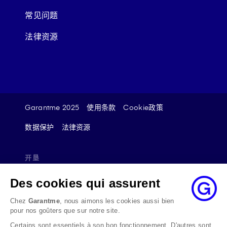
常见问题
法律资源
Garantme 2025
使用条款
Cookie政策
数据保护
法律资源
开垦
在不满意的情况下，您可以将投诉发送至：
Des cookies qui assurent
reclamation@garantme.fr
Chez
Garantme
, nous aimons les cookies aussi bien
我们将在发送日期起的10个工作日内确认收到，并无论
pour nos goûters que sur notre site.
如何，在最多的情况下将在2个月内回复投诉。
Certains sont essentiels à son bon fonctionnement. D'autres sont
如果分歧持续存在，您可以通过互联网请求Médiateur