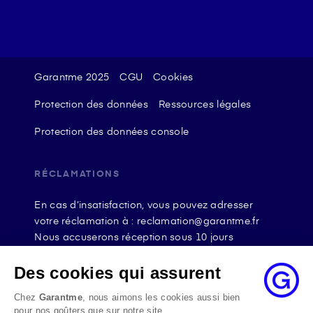
Garantme 2025
CGU
Cookies
Protection des données
Ressources légales
Protection des données console
RÉCLAMATIONS
En cas d’insatisfaction, vous pouvez adresser
votre réclamation à : reclamation@garantme.fr
Nous accuserons réception sous 10 jours
ouvrables à compter de sa date d’envoi et, en tout
état de cause, nous répondrons à la réclamation
Des cookies qui assurent
au maximum dans les 2 mois.
Chez
Garantme
, nous aimons les cookies aussi bien
Si le désaccord persiste, vous pouvez solliciter
pour nos goûters que sur notre site.