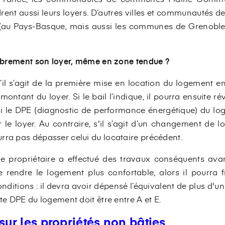
rent aussi leurs loyers. D’autres villes et communautés
5 (au Pays-Basque, mais aussi les communes de Grenoble
 librement son loyer, même en zone tendue ?
’il s’agit de la première mise en location du logement en
montant du loyer. Si le bail l’indique, il pourra ensuite rév
: si le DPE (diagnostic de performance énergétique) du log
le loyer. Au contraire, s'il s’agit d’un changement de lo
rra pas dépasser celui du locataire précédent.
 le propriétaire a effectué des travaux conséquents ava
e rendre le logement plus confortable, alors il pourra f
nditions : il devra avoir dépensé l’équivalent de plus d'u
ote DPE du logement doit être entre A et E.
sur les propriétés non bâties