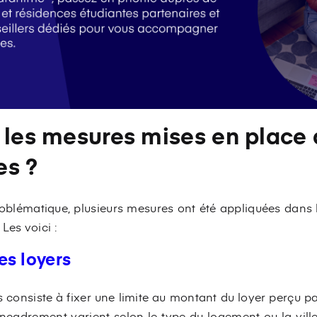
 les mesures mises en place 
es ?
roblématique, plusieurs mesures ont été appliquées dans
Les voici :
es loyers
consiste à fixer une limite au montant du loyer perçu par
ncadrement varient selon le type du logement ou la ville d