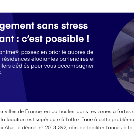
 villes de France, en particulier dans les zones à fortes 
 location est supérieure à l’offre. Face à cette problém
oi Alur, le décret n° 2013-392, afin de faciliter l’accès à