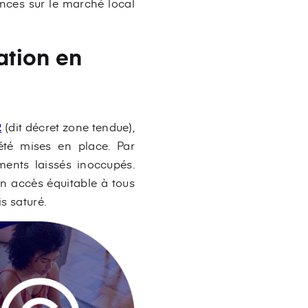
ences sur le marché local
ation en
2
(dit décret zone tendue),
été mises en place. Par
ments laissés inoccupés.
 un accès équitable à tous
s saturé.