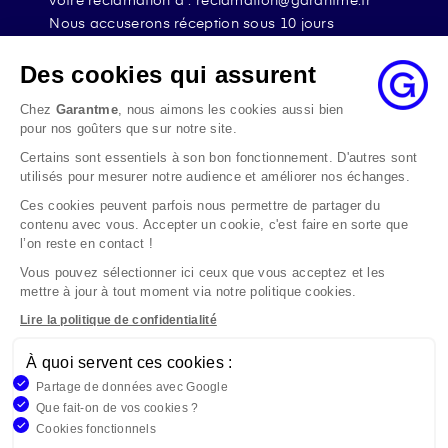
Nous accuserons réception sous 10 jours
ouvrables à compter de sa date d’envoi et, en tout
état de cause, nous répondrons à la réclamation
Des cookies qui assurent
au maximum dans les 2 mois.
Chez
Garantme
, nous aimons les cookies aussi bien
Si le désaccord persiste, vous pouvez solliciter
pour nos goûters que sur notre site.
l’avis du Médiateur de l’Assurance par internet à
Certains sont essentiels à son bon fonctionnement. D'autres sont
l’adresse La médiation de l’assurance - Accueil
utilisés pour mesurer notre audience et améliorer nos échanges.
Par courrier à l’adresse : La Médiation de
l’Assurance TSA 50110 75441 PARIS CEDEX 09 ou
Ces cookies peuvent parfois nous permettre de partager du
contenu avec vous. Accepter un cookie, c'est faire en sorte que
par email à l’adresse www.mediation-
l’on reste en contact !
assurance.org
Vous pouvez sélectionner ici ceux que vous acceptez et les
La saisine du Médiateur de l’Assurance est gratuite
mettre à jour à tout moment via notre politique cookies.
mais ne peut intervenir qu’après nous avoir
adressé une réclamation écrite.
Lire la politique de confidentialité
À quoi servent ces cookies :
Garantme, société par actions simplifiée au capital de 19
Partage de données avec Google
908,16 €, 832 523 344 RCS Bobigny. Entreprise régie par le
Que fait-on de vos cookies ?
Code des Assurances et immatriculée à l’ORIAS
Cookies fonctionnels
n°17006810, www.orias.fr. Siège : 9 rue des colonnes,