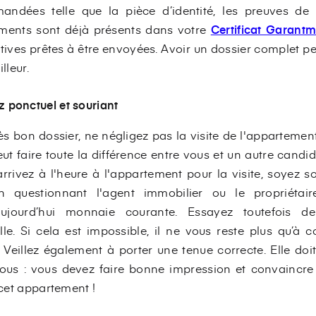
mandées telle que la pièce d’identité, les preuves de 
uments sont déjà présents dans votre
Certificat Garant
catives prêtes à être envoyées. Avoir un dossier complet p
lleur.
ez ponctuel et souriant
s bon dossier, ne négligez pas la visite de l'appartement
t faire toute la différence entre vous et un autre candida
rrivez à l'heure à l'appartement pour la visite, soyez sou
 questionnant l'agent immobilier ou le propriétair
ujourd’hui monnaie courante. Essayez toutefois de
le. Si cela est impossible, il ne vous reste plus qu’à c
. Veillez également à porter une tenue correcte. Elle doi
ous : vous devez faire bonne impression et convaincre 
 cet appartement !